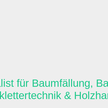
alist für Baumfällung, B
lklettertechnik & Holzha